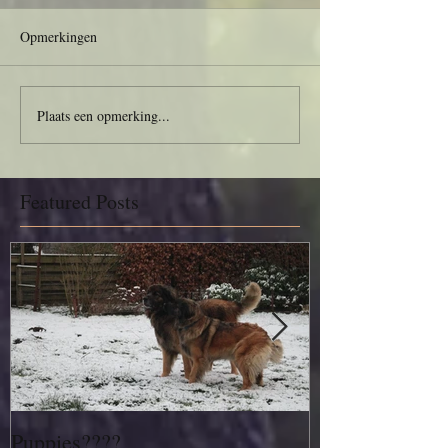
Opmerkingen
Plaats een opmerking...
Featured Posts
Puppies????
Alweer 3 weke