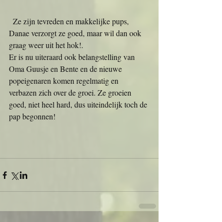
  Ze zijn tevreden en makkelijke pups, 
Danae verzorgt ze goed, maar wil dan ook 
graag weer uit het hok!.
Er is nu uiteraard ook belangstelling van 
Oma Guusje en Bente en de nieuwe 
popeigenaren komen regelmatig en 
verbazen zich over de groei. Ze groeien 
goed, niet heel hard, dus uiteindelijk toch de 
pap begonnen!