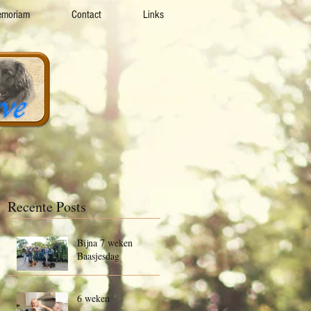
emoriam
Contact
Links
Recente Posts
Bijna 7 weken
Baasjesdag
6 weken