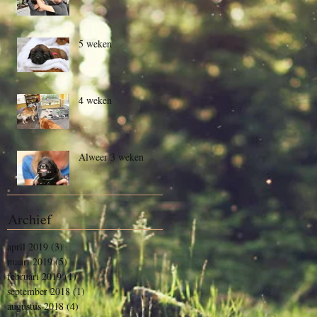
5 weken
4 weken
Alweer 3 weken
Archief
april 2019
(3)
3 posts
maart 2019
(5)
5 posts
februari 2019
(1)
1 post
september 2018
(1)
1 post
augustus 2018
(4)
4 posts