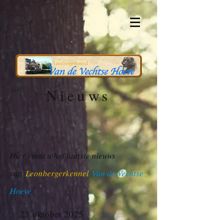
Nieuws
Hier vindt u het laatste nieuws
van
Leonbergerkennel
Van de Vechtse
Hoeve
23 oktober 2025