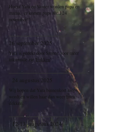
Hoera Yara en Stoner worden papa en
mama, er komen pups rond 24
november!!
26 september 2025
Yara is gedekt door Stoner, voor meer
informatie zie '
Fokken
'
24 augustus 2025
Wij hopen dat Yara binnenkort loops
wordt en willen haar dan weer laten
dekken.
12-13 augustus 2024